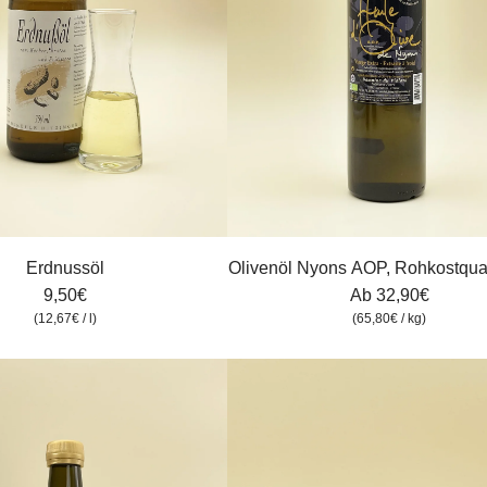
Erdnussöl
Olivenöl Nyons AOP, Rohkostquali
b
9,50€
Ab
32,90€
n
(
12,67€
/
l
)
(
65,80€
/
kg
)