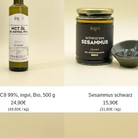
Sesammus
schwarz
C8 99%, ingvi, Bio, 500 g
Sesammus schwarz
zum
24,90€
15,90€
Warenkorb
(
49,80€
/
kg
)
(
31,80€
/
kg
)
hinzufügen