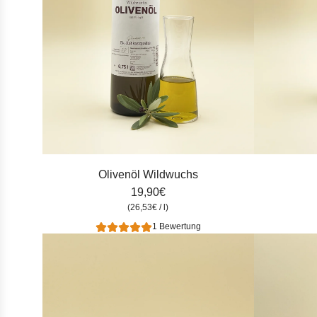
Olivenöl
Erdnussöl
Wildwuchs
zum
Olivenöl Wildwuchs
zum
Warenkor
19,90€
Warenkorb
hinzufüge
(
26,53€
/
l
)
hinzufügen
1 Bewertung