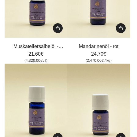
hinzufügen
Warenkorb
hinzufügen
Muskatellersalbeiöl
Mandarinenöl
-
-
Muskatellersalbeiöl -
Mandarinenöl - rot
ätherisches
rot
ätherisches Öl, Tiroler
21,60€
24,70€
Öl,
zum
(
4.320,00€
/
l
)
(
2.470,00€
/
kg
)
Kräuterhof, 5 ml
Tiroler
Warenkorb
Kräuterhof,
hinzufügen
5
ml
zum
Warenkorb
hinzufügen