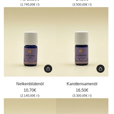
hinzufügen
(
1.740,00€
/
l
)
(
3.500,00€
/
l
)
Nelkenblütenöl
Karottensamenöl
zum
zum
Nelkenblütenöl
Karottensamenöl
Warenkorb
Warenkorb
10,70€
16,50€
hinzufügen
hinzufügen
(
2.140,00€
/
l
)
(
3.300,00€
/
l
)