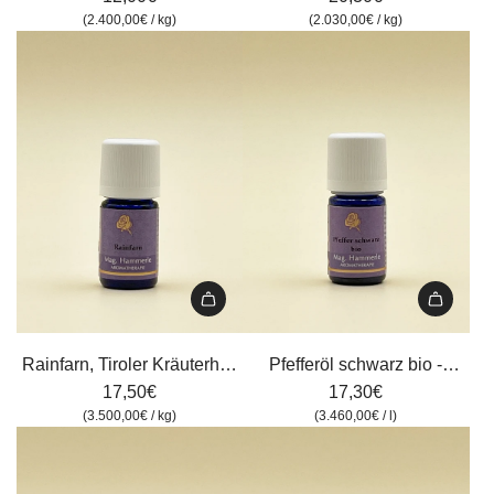
5
Tiroler
(
2.400,00€
/
kg
)
(
2.030,00€
/
kg
)
ml
Kräuterhof,
zum
10
Warenkorb
ml
hinzufügen
zum
Warenkorb
hinzufügen
Rainfarn,
Pfefferöl
Tiroler
schwarz
Rainfarn, Tiroler Kräuterhof,
Pfefferöl schwarz bio -
Kräuterhof,
bio
17,50€
5 ml
ätherisches Öl, Tiroler
17,30€
5
-
(
3.500,00€
/
kg
)
(
3.460,00€
/
l
)
Kräuterhof, 5 ml
ml
ätherisches
zum
Öl,