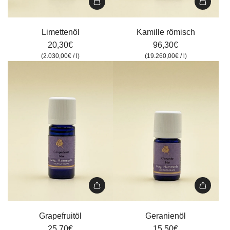
Limettenöl
Kamille
zum
römisch
Limettenöl
Kamille römisch
Warenkorb
zum
20,30€
96,30€
hinzufügen
Warenkorb
(
2.030,00€
/
l
)
(
19.260,00€
/
l
)
hinzufügen
Grapefruitöl
Geranienöl
zum
zum
Grapefruitöl
Geranienöl
Warenkorb
Warenkorb
25,70€
15,50€