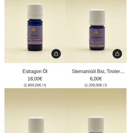
Estragon
Sternanisöl
Öl
Bio,
Estragon Öl
Sternanisöl Bio, Tiroler
zum
Tiroler
18,00€
Kräuterhof, 5 ml
6,00€
Warenkorb
Kräuterhof,
(
1.800,00€
/
l
)
(
1.200,00€
/
l
)
hinzufügen
5
ml
zum
Warenkorb
hinzufügen