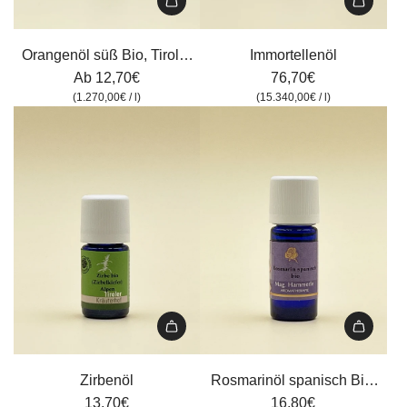
Immortellenöl
zum
Orangenöl süß Bio, Tiroler
Immortellenöl
Warenkorb
Kräuterhof
Ab
12,70€
76,70€
hinzufügen
(
1.270,00€
/
l
)
(
15.340,00€
/
l
)
Zirbenöl
Rosmarinöl
zum
spanisch
Zirbenöl
Rosmarinöl spanisch Bio,
Warenkorb
Bio,
13,70€
Tiroler Kräuterhof, 10 ml
16,80€