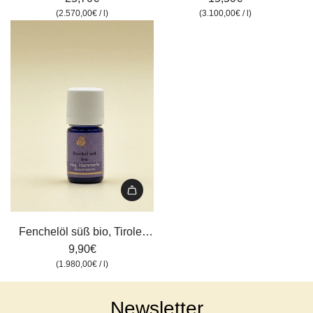
hinzufügen
hinzufügen
(
2.570,00€
/
l
)
(
3.100,00€
/
l
)
Fenchelöl
süß
Fenchelöl süß bio, Tiroler
bio,
Kräuterhof, 5 ml
9,90€
Tiroler
(
1.980,00€
/
l
)
Kräuterhof,
5
Newsletter