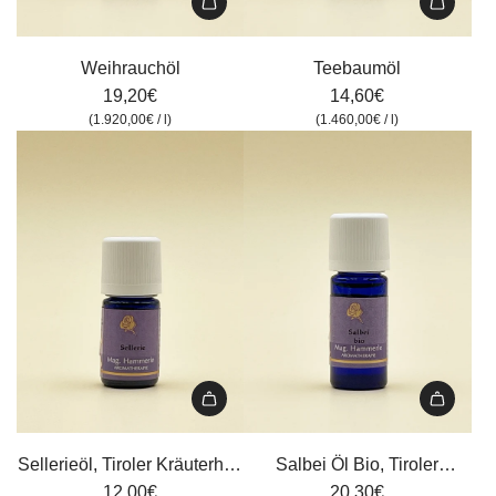
Weihrauchöl
Teebaumöl
zum
zum
Weihrauchöl
Teebaumöl
Warenkorb
Warenkorb
19,20€
14,60€
hinzufügen
hinzufügen
(
1.920,00€
/
l
)
(
1.460,00€
/
l
)
Sellerieöl,
Salbei
Tiroler
Öl
Sellerieöl, Tiroler Kräuterhof,
Salbei Öl Bio, Tiroler
Kräuterhof,
Bio,
12,00€
5 ml
Kräuterhof, 10 ml
20,30€