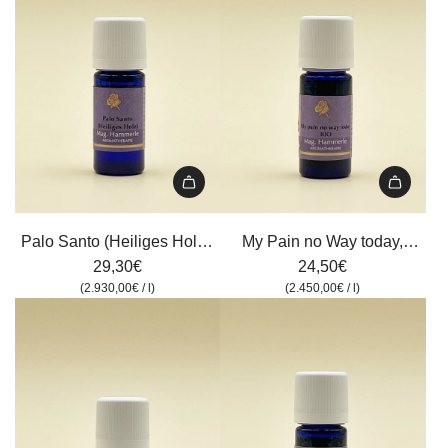
Warenkorb
Tiroler
hinzufügen
Kräuterhof,
5
ml
zum
Warenkorb
hinzufügen
Palo
My
Santo
Pain
Palo Santo (Heiliges Holz),
My Pain no Way today,
(Heiliges
no
Tiroler Kräuterhof, 10 ml
29,30€
Tiroler Kräuterhof, 10 ml
24,50€
Holz),
Way
(
2.930,00€
/
l
)
(
2.450,00€
/
l
)
Tiroler
today,
Kräuterhof,
Tiroler
10
Kräuterhof,
ml
10
zum
ml
Warenkorb
zum