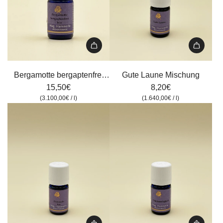
Bergamotte
Gute
bergaptenfrei
Laune
Bergamotte bergaptenfrei
Gute Laune Mischung
bio
Mischung
15,50€
bio
8,20€
zum
zum
(
3.100,00€
/
l
)
(
1.640,00€
/
l
)
Warenkorb
Warenkorb
hinzufügen
hinzufügen