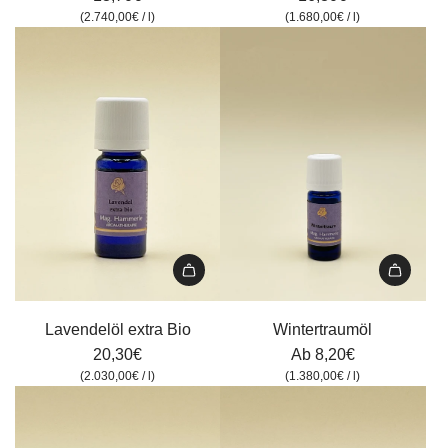
hinzufügen
Tiroler
(
2.740,00€
/
l
)
(
1.680,00€
/
l
)
Kräuterhof,
10
ml
zum
Warenkorb
hinzufügen
Lavendelöl
extra
Lavendelöl extra Bio
Wintertraumöl
Bio
20,30€
Ab
8,20€
zum
(
2.030,00€
/
l
)
(
1.380,00€
/
l
)
Warenkorb
hinzufügen