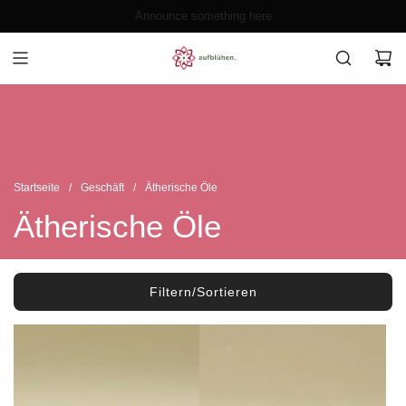
Zum
Announce something here
Inhalt
springen
Startseite
/
Geschäft
/
Ätherische Öle
Ätherische Öle
Filtern/Sortieren