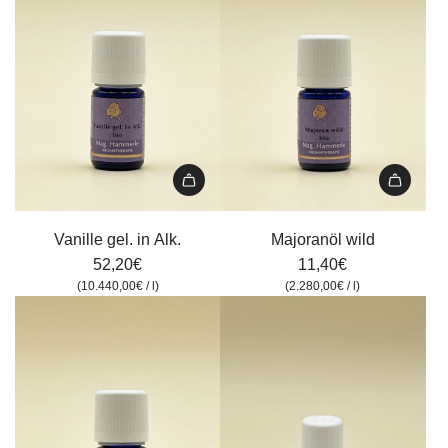
Vanille
Majoranöl
gel.
wild
Vanille gel. in Alk.
Majoranöl wild
in
zum
52,20€
11,40€
Alk.
Warenkorb
(
10.440,00€
/
l
)
(
2.280,00€
/
l
)
zum
hinzufügen
Warenkorb
hinzufügen