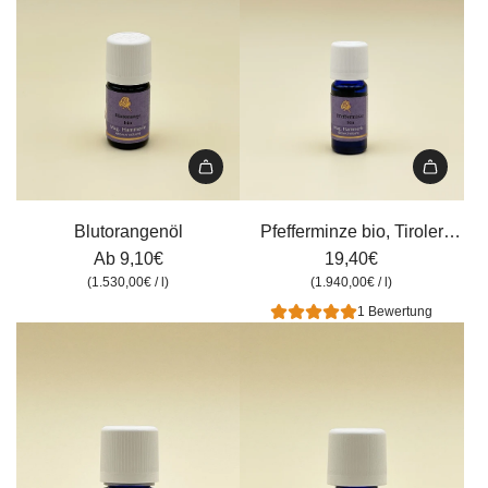
Pfefferminze
bio,
Blutorangenöl
Pfefferminze bio, Tiroler
Tiroler
Ab
9,10€
Kräuterhof, 10 ml
19,40€
Kräuterhof,
(
1.530,00€
/
l
)
(
1.940,00€
/
l
)
10
1 Bewertung
ml
zum
Warenkorb
hinzufügen