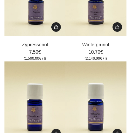
Zypressenöl
Wintergrünöl
zum
zum
Zypressenöl
Wintergrünöl
Warenkorb
Warenkorb
7,50€
10,70€
hinzufügen
hinzufügen
(
1.500,00€
/
l
)
(
2.140,00€
/
l
)