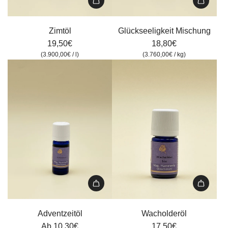
Zimtöl
Glückseeligkeit
zum
Mischung
Zimtöl
Glückseeligkeit Mischung
Warenkorb
zum
19,50€
18,80€
hinzufügen
Warenkorb
(
3.900,00€
/
l
)
(
3.760,00€
/
kg
)
hinzufügen
Wacholderöl
zum
Adventzeitöl
Wacholderöl
Warenkorb
Ab
10,30€
17,50€