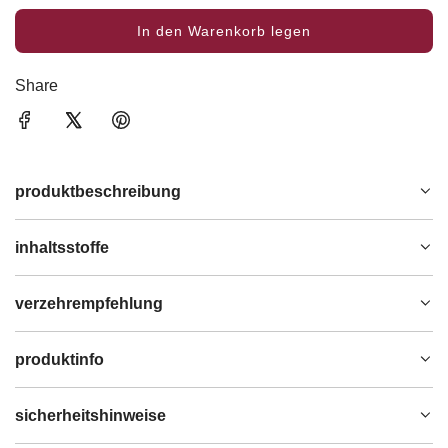
In den Warenkorb legen
L
a
d
Share
e
n
.
.
produktbeschreibung
.
inhaltsstoffe
verzehrempfehlung
produktinfo
sicherheitshinweise