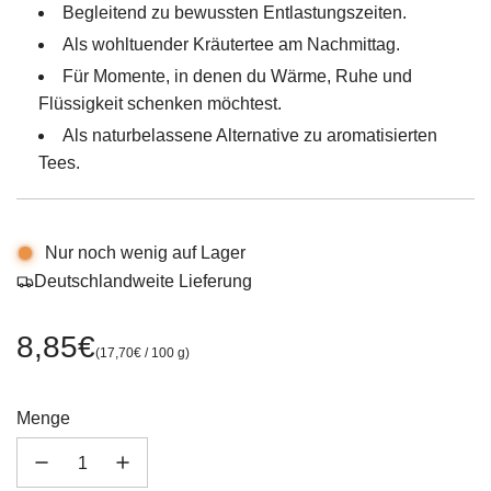
Begleitend zu bewussten Entlastungszeiten.
Als wohltuender Kräutertee am Nachmittag.
Für Momente, in denen du Wärme, Ruhe und
Flüssigkeit schenken möchtest.
Als naturbelassene Alternative zu aromatisierten
Tees.
Nur noch wenig auf Lager
Deutschlandweite Lieferung
Regulärer
8,85€
(
17,70€
/
100
g
)
Preis
Menge